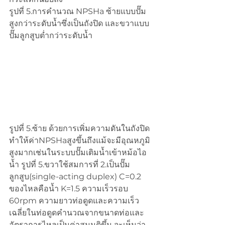
รูปที่ 5.การคำนวณ NPSHa ซ้ายแบบปั๊ม
สูงกว่าระดับน้ำซึ่งเป็นถังปิด และขวาแบบ
ปั๊มลูกสูบต่ำกว่าระดับน้ำ
รูปที่ 5.ซ้าย ด้วยการเพิ่มความดันในถังปิด
ทำให้ค่าNPSHaสูงขึ้นถึงแม้จะมีอุณหภูมิ
สูงมากเช่นในระบบปั๊มเติมน้ำเข้าหม้อไอ
น้ำ รูปที่ 5.ขวาใช้สมการที่ 2.เป็นปั๊ม
ลูกสูบ(single-acting duplex) C=0.2 
ของไหลคือน้ำ K=1.5 ความเร็วรอบ 
60rpm ความยาวท่อดูดและความเร็ว
เฉลี่ยในท่อดูดคำนวณจากขนาดท่อและ
อัตราการไหลเป็นค่าสมมุติขึ้น จะเห็นว่า