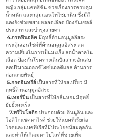
หญิง กลุ่มแคทธิชิน ช่วยเรื่องการควบคุม
น้ำหนัก และกลุ่มแอนโทไซยานิน ซึ่งมีสี
แดงยังช่วยขยายหลอดเลือด ป้องกันเซลล์
ประสาท และบำรุงสายตา
4.กรดฟินอลิค
 มีฤทธิ์ต้านอนุมูลอิสระ 
กระตุ้นเอนไซม์ที่ต้านอนุมูลอิสระ ลด
ความเสี่ยงในการเป็นมะเร็ง ลดน้ำตาลใน
เลือด ป้องกันโรคทางเดินปัสสาวะอักเสบ 
ลดปริมาณออกซิไดซ์แอลดีแอล ต้านการ
ก่อกลายพันธุ์
5.กรดอินทรีย์
 เป็นสารที่ให้รสเปรี้ยว มี
ฤทธิ์ต้านอนุมูลอิสระ
6.เทอร์ปีน
 เป็นสารที่ให้กลิ่นหอมมีฤทธิ์
ยับยั้งมะเร็ง
7.พรีไบโอติก
 ประกอบด้วย อินนูลิน และ
โอลิโกแซคคาไรด์ ช่วยให้แบคทีเรียก่อ
โรคและแบคทีเรียที่มีประโยชน์สมดุลกัน 
และทำให้เกิดเมตาโบไลท์ที่ช่วยเพิ่ม