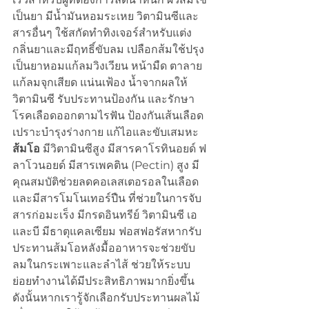
เป็นยา มีน้ำมันหอมระเหย วิตามินซีและ
สารอื่นๆ ใช้สกัดทำทิงเจอร์สำหรับแต่ง
กลิ่นยาและมีฤทธิ์ขับลม เปลือกส้มใช้ปรุง
เป็นยาหอมแก้ลมวิงเวียน หน้ามืด ตาลาย 
แก้ลมจุกเสียด แน่นเฟ้อง น้ำจากผลให้
วิตามินซี รับประทานป้องกัน และรักษา
โรคเลือดออกตามไรฟัน ป้องกันเส้นเลือด
เปราะบำรุงร่างกาย แก้ไอและขับเสมหะ 
ส้มโอ
 มีวิตามินซีสูง มีสารคาโรทินอยด์ ฟ
ลาโวนอยด์ มีสารเพคติน (Pectin) สูง มี
คุณสมบัติช่วยลดคอเลสเตอรอลในเลือด 
และมีสารโมโนเทอร์ปืน ที่ช่วยในการจับ
สารก่อมะเร็ง มีกรดอินทรีย์ วิตามินซี เอ 
และบี มีธาตุแคลเซียม ฟอสฟอรัสหากรับ
ประทานส้มโอหลังมื้ออาหารจะช่วยขับ
ลมในกระเพาะและลำไส้ ช่วยให้ระบบ
ย่อยทำงานได้มีประสิทธิภาพมากยิ่งขึ้น
ดังนั้นหากเรารู้จักเลือกรับประทานผลไม้