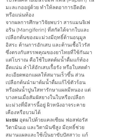
มะละกออยู่ด้วย ทำให้ลดอาการอึดอัด
หรือแน่นท้อง
จากผลการศึกษาวิจัยพบว่า สารแมนจิเฟ
อริน (Mangiferin) ที่สกัดได้จากใบและ
เปลือกต้นของมะม่วงมีฤทธิ์ต้านอนุมูล
อิสระ ต้านการอักเสบ และต้านเชื้อไวรัส 
ซึ่งตรงกับสรรพคุณของยาไทยที่ใช้กันมา
แต่โบราณ คือใช้ใบสดต้มน้ำดื่มแก้ท้อง
อืดแน่น ลำไส้อักเสบเรื้อรัง หรือใบสดตำ
ละเอียดพอกแผลให้สมานเร็วขึ้น ส่วน
เปลือกต้นนำมาต้มน้ำดื่มแก้ไข้ตัวร้อน 
หรือฝนน้ำปูนใสทารักษาแผลมีหนอง แต่
บางคนเมื่อสัมผัสยางในใบหรือเปลือก
มะม่วงที่มีสารนี้อยู่ ผิวหนังอาจระคาย
เคืองหรือบวมได้
มะยม
 อุดมไปด้วยแคลเซียม ฟอสฟอรัส 
วิตามินเอ และวิตามินซีสูง มีฤทธิ์ช่วย
สมานแผลและใช้เป็นยาขับปัสสาวะ แก้