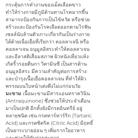
กระตุ้นการทำงานของเม็ดเลือดขาว 
ทำให้ร่างกายมีภูมิต้านทานโรคมากขึ้น 
สามารถป้องกันการเป็นไข้หวัด หรือช่วย
สร้างและป้องกันโรคเลือดออกตามไรฟัน
เซลล์นับล้านตัวเกาะเกี่ยวกันเป็นร่างกาย
ได้ด้วยเนื่อเยื่อที่เรียกว่า คอลลาเจนี หรือ
คอลลาเจน อนุมูลอิสระทำให้คอลลาเจน 
และอีลาสติเสื่อมสภาพ ผิวหนังเหี่ยวแห้ง 
เกิดริ้วรอยตีนกา วิตามินซี เป็นสารต้าน
อนุมูลอิสระ มีความสำคัญต่อการสร้าง
และบำรุงเนื้อเยื่อคอลลาเจน ที่ทำให้ผิว
พรรณบนใบหน้าเต่งตึงไม่แก่ก่อนวัย
มะขาม 
เนื้อมะขามมีสารแอนทราควินิน 
(Antraquinone) ซึ่งช่วยให้ประจำเดือน
มาเป็นปกติ อีกทั้งยังมีกรดอินทรีย์ อยู่
หลายชนิด เช่น กรดทาร์ทาร์ริก (Tartaric 
Acid) และกรดซิตริค (Citric Acid) มีฤทธิ์
เป็นยาระบายอ่อน ๆ เพิ่มกากใยอาหาร 
และช่วยให้ขับถ่ายสะดวก