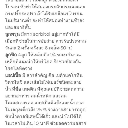
โบรอน ซึ่งทำให้สมองกระฉับกระเฉงและ
กระปรี้กระเปร่า ถ้าได้รับเกลือแร่โบรอน
ในปริมาณต่ำ จะทำให้สมองทำงานช้าลง
และสมาธิสั้น
ลูกพรุน
 มีสาร sorbitol อยู่มากทำให้มี
เมือกที่ช่วยในการขับถ่าย ควรรับประทาน
วันละ 2 ครั้ง ครั้งละ 6 เมล็ด(50 ก.) 
ลูกฟิก
 4ลูก ให้เหล็กถึง 1/4 ของปริมาณ
เหล็กที่แนะนำให้บริโภค จึงช่วยป้องกัน
โรคโลหิตจาง
แอปเปิ้ล 
มี สารสำคัญ คือ เบต้าแคโรทีน 
วิตามินซี และเส้ยใยไฟเบอร์ชนิดละลาย
น้ำ ที่ชื่อ เพคติน มีคุณสมบัติช่วยลดความ
อยากอาหาร ลดน้ำหนัก และลด
โคเลสเตอรอล แอปเปิ้ลมีแป้งและน้ำตาล 
โมเลกุลเดี่ยวถึง 75 % ร่างกายสามารถดูด
ซับน้ำตาลพิเศษนี้ได้เร็ว และนำไปใช้ได้
ในเวลาไม่เกิน 10 นาที ช่วยลดความอยาก