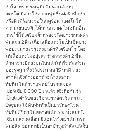
หัวใจ เพราะชมพู่มีกลิ่นหอมอ่อนๆ
แตงโม
 มีสารให้ความชุ่มชื้นต่อผิวที่แห้ง 
หรือผิวที่ร้อนระอุในฤดูร้อน  แตงโมให้
ความเย็นบนผิวได้นานกว่าผลไม้ชนิดอื่น 
การใช้ให้เตรียมผ้ากรองชนิดบางขนาดผ้า
พันแผล 2 ผืน เฉือนเนื้อแตงโมเป็นชิ้นบาง
พอประมาณ วางลงบนผ้าที่เตรียมไว้ โดย
ให้เนื้อแตงโมอยู่ระหว่างกลางผ้า 2 ชิ้น 
นำมาวางปิดลงบนใบหน้าให้ทั่ว เว้นส่วน
ของรูจมูก ทิ้งไว้ประมาณ 15 นาที หลัง
จากนั้นจึงล้างออกด้วยน้ำสะอาด
ทับทิม
 ในตำราแพทย์โบราณของ
เปอร์เซีย 8,000 ปีมาแล้ว (ซึ่งถือกันว่า
เป็นต้นตำรับของวิชาแพทย์ตะวันตกใน
ปัจจุบัน) ใช้ทับทิมทำเป็นยารักษาโรค  
ทับทิมมีวิตามินหลายชนิด รวมทั้งแมกนี
เซียมและเคเลี่ยม มีแอนโทไซยานิน กรด
ฟินอลิค ออกฤทธิ์เป็นยาบำรุงกำลัง แก้เจ็บ