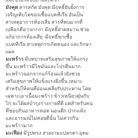
มังคุด
 สารสกัด มังคุด มีฤทธิ์ยับยั้งการ
เจริญเติบโตของเชื้อแบคทีเรีย อันเป็น
สาเหตุอาการท้องเสีย สารที่พบมากที่
เปลือกคือ tannin มีฤทธิ์ฝาดสมาน ช่วย
แก้อาการท้องเสีย  มีฤทธิ์ฆ่าเชื้อ
แบคทีเรีย สาเหตุการเกิดหนอง และรักษา
แผล
มะพร้าว
 มีบทบาทเสริมสุขภาพให้แกร่ง
ขึ้น มะพร้าวมีไขมันและโปรตีนมาก 
มะพร้าวนอกจากแก้ร้อนแล้วยังช่วย
เสริมสุขภาพให้แข็งแรงยิ่งขึ้น เหมาะ
สำหรับให้คนที่อ่อนเพลียรับประทาน โดย
เฉพาะเอาเนื้อมะพร้าว ข้าวเหนียวตุ๋นกับ
ไก่ จะได้ผลบำรุงร่างกายที่ดี แต่สำหรับคน
ที่ชอบกินอาหารทอด นอนดึก ปากแห้ง
และอารมณ์ไม่ค่อยดีนั้น ไม่ควรกิน
มะพร้าวมาก
มะเฟือง
 มีรูปทรง สวยงามแปลกตา อุดม