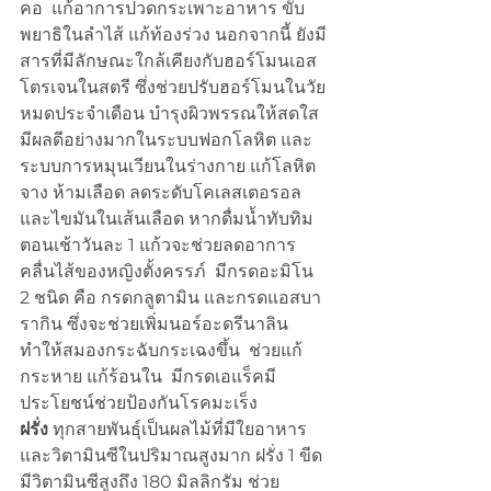
คอ  แก้อาการปวดกระเพาะอาหาร ขับ
พยาธิในลำไส้ แก้ท้องร่วง นอกจากนี้ ยังมี
สารที่มีลักษณะใกล้เคียงกับฮอร์โมนเอส
โตรเจนในสตรี ซึ่งช่วยปรับฮอร์โมนในวัย
หมดประจำเดือน บำรุงผิวพรรณให้สดใส 
มีผลดีอย่างมากในระบบฟอกโลหิต และ
ระบบการหมุนเวียนในร่างกาย แก้โลหิต
จาง ห้ามเลือด ลดระดับโคเลสเตอรอล
และไขมันในเส้นเลือด หากดื่มน้ำทับทิม
ตอนเช้าวันละ 1 แก้วจะช่วยลดอาการ
คลื่นไส้ของหญิงตั้งครรภ์  มีกรดอะมิโน 
2 ชนิด คือ กรดกลูตามิน และกรดแอสบา
รากิน ซึ่งจะช่วยเพิ่มนอร์อะดรีนาลิน 
ทำให้สมองกระฉับกระเฉงขึ้น  ช่วยแก้
กระหาย แก้ร้อนใน  มีกรดเอแร็คมี
ประโยชน์ช่วยป้องกันโรคมะเร็ง
ฝรั่ง
 ทุกสายพันธุ์เป็นผลไม้ที่มีใยอาหาร 
และวิตามินซีในปริมาณสูงมาก ฝรั่ง 1 ขีด 
มีวิตามินซีสูงถึง 180 มิลลิกรัม ช่วย