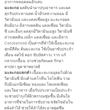
อาการหลอดลมอักเสบ
มะละกอ
 ผลดิบนำมาปรุงอาหาร และผล
สุกรับประทานสด น้ำมีรสหวานหอม มี
วิตามินเอ และแคลเซี่ยมสูง มะละกอผล
ดิบมียาง มีสารเพคติน แคลเซี่ยม วิตามิน
ซี และอื่นๆ ผลสุกมีวิตามินเอสูง วิตามินซี 
สารเพคติน เหล็ก แคลเซี่ยม และมีสาร 
Cerotenoid เป็นสารที่ทำให้เนื้อมะละกอ
สุกมีสีส้ม ต้นมะละกอ ใช้เป็นยาขับประจำ
เดือน ลดไข้ ดอก ขับปัสสาวะ ราก แก้
กลากเกลื้อน  ยางช่วยกัดแผล รักษา
ตาปลา หูด ฆ่าพยายธิ
มะละกอแขกดำ
 เนื้อมะละกออุดมไปด้วย
วิตามินซี มีเบต้าแคโรทีน ไลโคพีน รวม
ถึงมีแมกนีเซียม ทองแดง โพแทสเซียม
และใยอาหาร เมื่อรับประทานเป็นประจำ
จะช่วยบำรุงให้ผิวพรรณชุ่มชื้น มีเส้นใย
อาหารที่ช่วยในการขับถ่าย ขจัดไขมันใน
ผนังลำไส้ ช่วยให้ลำไส้สะอาดดูดซึม