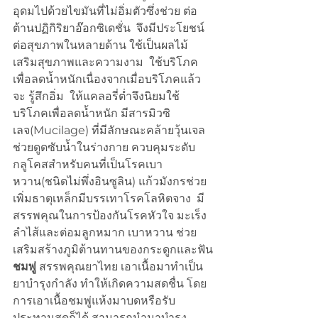
อุดมไปด้วยไขมันที่ไม่อิ่มตัวซึ่งช่วย ต่อ
ต้านปฏิกิริยาอ๊อกซิเดชั่น  จึงมีประโยชน์
ต่อสุขภาพในหลายด้าน ใช้เป็นผลไม้
เสริมสุขภาพและความงาม  ใช้บริโภค
เพื่อลดน้ำหนักเนื่องจากเมื่อบริโภคแล้ว
จะ รู้สึกอิ่ม  ให้แคลอรี่ต่ำจึงนิยมใช้ 
บริโภคเพื่อลดน้ำหนัก มีสารมิวซิ
เลจ(Mucilage) ที่มีลักษณะคล้ายวุ้นเจล
ช่วยดูดซับน้ำในร่างกาย ควบคุมระดับ
กลูโคสสำหรับคนที่เป็นโรคเบา
หวาน(ชนิดไม่พึ่งอินซูลิน) แก้วมังกรช่วย
เพิ่มธาตุเหล็กมีบรรเทาโรคโลหิตจาง  มี
สรรพคุณในการป้องกันโรคหัวใจ มะเร็ง
ลำไส้และต่อมลูกหมาก เบาหวาน ช่วย
เสริมสร้างภูมิต้านทานของกระดูกและฟัน
ชมพู่
 สรรพคุณยาไทย เอาเนื้อมาทำเป็น
ยาบำรุงกำลัง ทำให้เกิดความสดชื่น โดย
การเอาเนื้อชมพู่แห้งมาบดหรือรับ
ประทานสดก็ได้ สามารถนำมาบำรุง