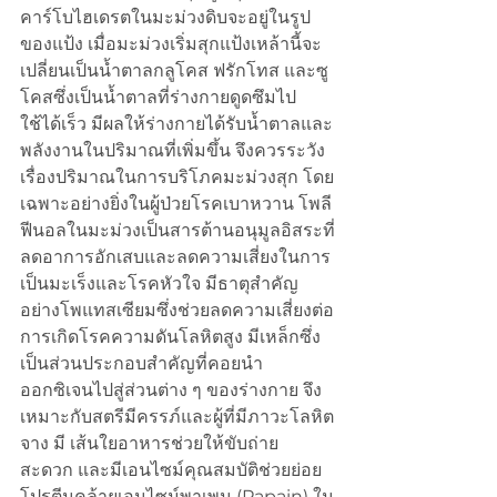
คาร์โบไฮเดรตในมะม่วงดิบจะอยู่ในรูป
ของแป้ง เมื่อมะม่วงเริ่มสุกแป้งเหล้านี้จะ
เปลี่ยนเป็นน้ำตาลกลูโคส ฟรักโทส และซู
โคสซึ่งเป็นน้ำตาลที่ร่างกายดูดซึมไป
ใช้ได้เร็ว มีผลให้ร่างกายได้รับน้ำตาลและ
พลังงานในปริมาณที่เพิ่มขึ้น จึงควรระวัง
เรื่องปริมาณในการบริโภคมะม่วงสุก โดย
เฉพาะอย่างยิ่งในผู้ป่วยโรคเบาหวาน โพลี
ฟีนอลในมะม่วงเป็นสารต้านอนุมูลอิสระที่
ลดอาการอักเสบและลดความเสี่ยงในการ
เป็นมะเร็งและโรคหัวใจ มีธาตุสำคัญ
อย่างโพแทสเซียมซึ่งช่วยลดความเสี่ยงต่อ
การเกิดโรคความดันโลหิตสูง มีเหล็กซึ่ง
เป็นส่วนประกอบสำคัญที่คอยนำ
ออกซิเจนไปสู่ส่วนต่าง ๆ ของร่างกาย จึง
เหมาะกับสตรีมีครรภ์และผู้ที่มีภาวะโลหิต
จาง มี เส้นใยอาหารช่วยให้ขับถ่าย
สะดวก และมีเอนไซม์คุณสมบัติช่วยย่อย
โปรตีนคล้ายเอนไซม์พาเพน (Papain) ใน