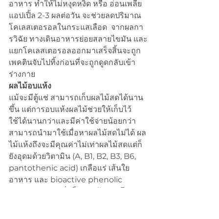
อาหาร ทำให้ไม่หงุดหงิด หรือ อ่อนเพลีย 
แอปเปิ้ล 2-3 ผลต่อวัน จะช่วยลดปริมาณ
โคเลสเตอรอลในกระแสเลือด  จากผลกา
รวิฉัย ทางเดินอาหารย่อยสลายไขมัน และ
แยกโคเลสเตอรอลออกมาเสร็จสิ้นจะถูก
เพคตินจับไปทิ้งก่อนที่จะถูกดูดกลับเข้า
ร่างกาย
ผลไม้อบแห้ง
แม้จะมีตู้แช่ สามารถเก็บผลไม้สดได้นาน
ขึ้น แต่การอบแห้งผลไม้ช่วยให้เก็บไว้
ใช้ได้นานกว่าและมีค่าใช้จ่ายน้อยกว่า 
สามารถนำมาใช้เมื่อหาผลไม้สดไม่ได้ ผล
ไม้แห้งถึงจะมีคุณค่าไม่เท่าผลไม้สดแต่ก็
ยังอุดมด้วยวิตามิน (A, B1, B2, B3, B6, 
pantothenic acid) เกลือแร่ เส้นใย
อาหาร และ bioactive phenolic 
compounds  ซึ่งเป็นสารป้องกันโรค
หัวใจและต้านอนุมูลอิสระ เพียงแต่วิตามิน
ซีเท่านั้นที่จะถูกทำลายในการอบแห้ง สิ่งที่