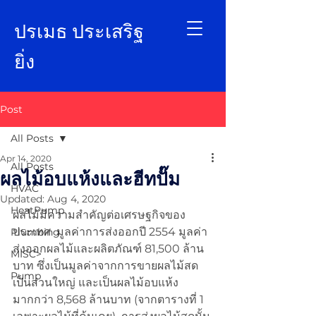
ป
รเมธ ประเสริฐ
ยิ่ง
Post
All Posts
Apr 14, 2020
All Posts
ผลไม้อบแห้งและฮีทปั๊ม
HVAC
Updated:
Aug 4, 2020
HeatPump
ผลไม้มีความสำคัญต่อเศรษฐกิจของ
ประเทศ  มูลค่าการส่งออกปี 2554 มูลค่า
Plumbing
ส่งออกผลไม้และผลิตภัณฑ์ 81,500 ล้าน
MISC>
บาท ซึ่งเป็นมูลค่าจากการขายผลไม้สด
Pump
เป็นส่วนใหญ่ และเป็นผลไม้อบแห้ง
มากกว่า 8,568 ล้านบาท (จากตารางที่ 1 