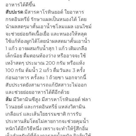
อาหารได้ดีขึ้น
สับปะรด
 มีสารคาโรทินยอด์ ใยอาหาร 
กรดอินทรีย์ รักษาแผลเป็นหนองได้ โดย
นำผลสดๆมาคั้นเอาน้ำชโลมแผล เอนไซม์
จะช่วยย่อยกัดเนื้อเยื่อ และหนองให้หลุด 
ใช้แก้ท้องผูกได้โดยนำผลสดมาคั้นเอาน้ำ 
1 แก้ว อาจผสมกับน้ำสุก 1 แก้ว เติมเกลือ
เล็กน้อย ดื่มตอนท้องว่าง หรืออาจจะใช้
เหง้าสดๆ ประมาณ 200 กรัม หรือแห้ง 
100 กรัม ต้มน้ำ 2 แก้ว ดื่มวันละ 3 ครั้ง
ก่อนอาหาร ครั้งละ 1 ถ้วยชา นอกจากนี้
สับประรดยังสามารถแก้ปัสสาวะไม่ออก 
และช่วยย่อยอาหารได้ดีอีกด้วย
ส้ม
 มีวิตามินซีสูง มีสารคาโรทินอยด์ ฟลา
โวนอยด์ และกรดอินทรีย์ แหล่งวิตามิน 
เกลือแร่ และเส้นใยธรรมชาติ การรับ
ประทานส้มโดยไม่คายกากจะช่วยคุมน้ำ
หนักได้อีกวิธีหนึ่ง เพราะจะทำให้รู้สึกอิ่ม
เร็วสำหรับผู้ที่ต้องการลดน้ำหนัก ผิวส้มใช้