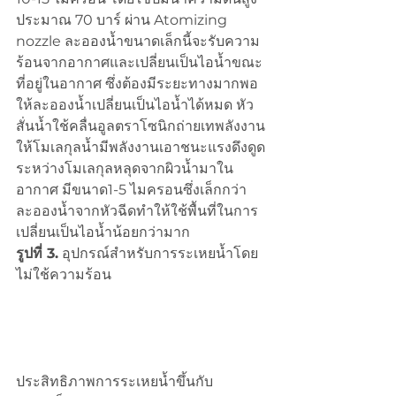
ประมาณ 70 บาร์ ผ่าน Atomizing 
nozzle ละอองน้ำขนาดเล็กนี้จะรับความ
ร้อนจากอากาศและเปลี่ยนเป็นไอน้ำขณะ
ที่อยู่ในอากาศ ซึ่งต้องมีระยะทางมากพอ
ให้ละอองน้ำเปลี่ยนเป็นไอน้ำได้หมด หัว
สั่นน้ำใช้คลื่นอูลตราโซนิกถ่ายเทพลังงาน
ให้โมเลกุลน้ำมีพลังงานเอาชนะแรงดึงดูด
ระหว่างโมเลกุลหลุดจากผิวน้ำมาใน
อากาศ มีขนาด1-5 ไมครอนซึ่งเล็กกว่า
ละอองน้ำจากหัวฉีดทำให้ใช้พื้นที่ในการ
เปลี่ยนเป็นไอน้ำน้อยกว่ามาก 
รูปที่ 3.
 อุปกรณ์สำหรับการระเหยน้ำโดย
ไม่ใช้ความร้อน
ประสิทธิภาพการระเหยน้ำขึ้นกับ 