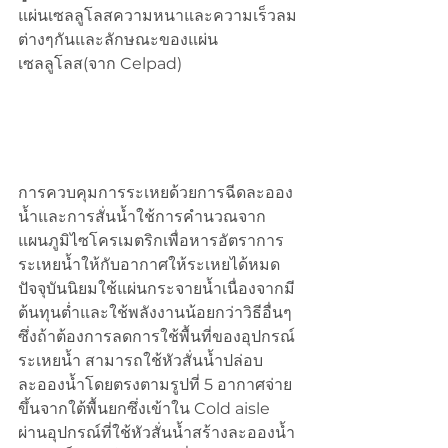
แผ่นเซลลูโลสความหนาและความเร็วลม
ต่างๆกันและลักษณะของแผ่น
เซลลูโลส(จาก Celpad)
การควบคุมการระเหยด้วยการฉีดละออง
น้ำและการสั่นน้ำใช้การคำนวณจาก
แผนภูมิไซโครเมตริกเพื่อหารอัตราการ
ระเหยน้ำให้กับอากาศให้ระเหยได้หมด 
ปัจจุบันนิยมใช้แผ่นกระจายน้ำเนื่องจากมี
ต้นทุนต่ำและใช้พลังงานน้อยกว่าวิธีอื่นๆ 
ซึ่งถ้าต้องการลดการใช้พื้นที่ของอุปกรณ์
ระเหยน้ำ สามารถใช้หัวสั่นน้ำปล่อบ
ละอองน้ำโดยตรงตามรูปที่ 5 อากาศจ่าย
ขึ้นจากใต้พื้นยกซึ่งเข้าใน Cold aisle 
ผ่านอุปกรณ์ที่ใช้หัวสั่นน้ำสร้างละอองน้ำ