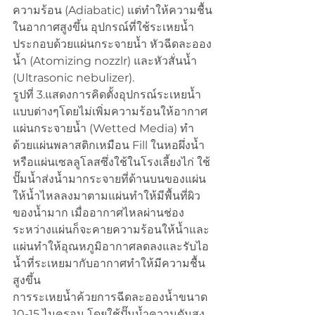
ความร้อน (Adiabatic) แต่ทำให้ความชื้น
ในอากาศสูงขึ้น อุปกรณ์ที่ใช้ระเหยน้ำ
ประกอบด้วยแผ่นกระจายน้ำ หัวฉีดละออง
น้ำ (Atomizing nozzlr) และหัวสั่นน้ำ 
(Ultrasonic nebulizer).
รูปที่ 3.แสดงการคิดตั้งอุปกรณ์ระเหยน้ำ
แบบต่างๆโดยไม่เพิ่มความร้อนให้อากาศ 
แผ่นกระจายน้ำ (Wetted Media) ทำ
ด้วยแผ่นพลาสติกเหมือน Fill ในหอผึ่งน้ำ
หรือแผ่นเซลลูโลสซึ่งใช้ในโรงเลี้ยงไก่ ใช้
ปั๊มน้ำส่งน้ำมากระจายที่ด้านบนของแผ่น
ให้น้ำไหลลงมาตามแผ่นทำให้มีพื้นที่ผิว
ของน้ำมาก เมื่ออากาศไหลผ่านช่อง
ระหว่างแผ่นก็จะคายความร้อนให้น้ำและ
แผ่นทำให้อุณหภูมิอากาศลดลงและรับไอ
น้ำที่ระเหยมากับอากาศทำให้มีความชื้น
สูงขึ้น 
การระเหยน้ำค้วยการฉีดละอองน้ำขนาด 
10-15 ไมครอน โดยใช้ปั๊มน้ำความดันสูง