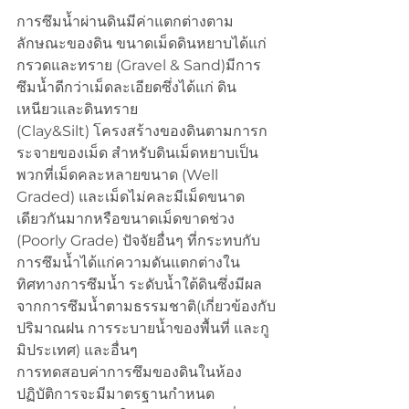
การซึมน้ำผ่านดินมีค่าแตกต่างตาม
ลักษณะของดิน ขนาดเม็ดดินหยาบได้แก่
กรวดและทราย (Gravel & Sand)มีการ
ซึมน้ำดีกว่าเม็ดละเอียดซึ่งได้แก่ ดิน
เหนียวและดินทราย 
(Clay&Silt) โครงสร้างของดินตามการก
ระจายของเม็ด สำหรับดินเม็ดหยาบเป็น
พวกที่เม็ดคละหลายขนาด (Well 
Graded) และเม็ดไม่คละมีเม็ดขนาด
เดียวกันมากหรือขนาดเม็ดขาดช่วง 
(Poorly Grade) ปัจจัยอื่นๆ ที่กระทบกับ
การซึมน้ำได้แก่ความดันแตกต่างใน
ทิศทางการซึมน้ำ ระดับน้ำใต้ดินซึ่งมีผล
จากการซึมน้ำตามธรรมชาติ(เกี่ยวข้องกับ
ปริมาณฝน การระบายน้ำของพื้นที่ และกู
มิประเทศ) และอื่นๆ
การทดสอบค่าการซึมของดินในห้อง
ปฏิบัติการจะมีมาตรฐานกำหนด