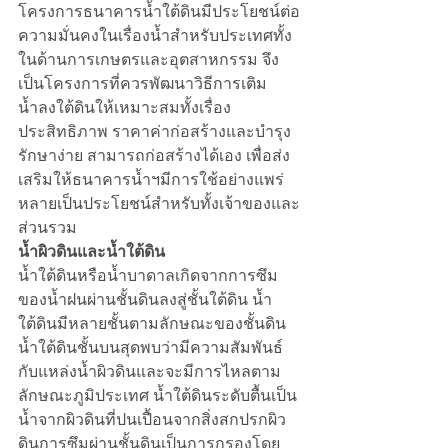
โครงการธนาคารน้ำใต้ดินมีประโยชน์ต่อ
ความมั่นคงในเรื่องน้ำสำหรับประเทศทั้ง
ในด้านการเกษตรและอุตสาหกรรม จึง
เป็นโครงการที่ควรพัฒนาวิธีการเติม
น้ำลงใต้ดินให้เหมาะสมทั้งเรื่อง
ประสิทธิภาพ ราคาค่าก่อสร้างและบำรุง
รักษาง่าย สามารถก่อสร้างได้เอง เพื่อส่ง
เสริมให้ธนาคารน้ำฯมีการใช้อย่างแพร่
หลายเป็นประโยชน์สำหรับทั้งเจ้าของและ
ส่วนรวม
น้ำผิวดินและน้ำใต้ดิน
น้ำใต้ดินหรือน้ำบาดาลเกิดจากการซึม
ของน้ำฝนผ่านชั้นดินลงสู่ชั้นใต้ดิน น้ำ
ใต้ดินมีหลายชั้นตามลักษณะของชั้นดิน 
น้ำใต้ดินชั้นบนสุดพบว่ามีความสัมพันธ์
กับแหล่งน้ำผิวดินและจะมีการไหลตาม
ลักษณะภูมิประเทศ น้ำใต้ดินระดับตื้นเป็น
น้ำจากผิวดินที่ปนเปื้อนจากสิ่งสกปรกผิว
ดินการซึมผ่านชั้นดินเป็นการกรองโดย