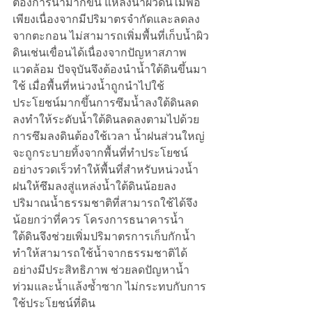
ต้องการน้ำมากขึ้น แหล่งน้ำผิวดินไม่พอ
เพียงเนื่องจากมีปริมาตรจำกัดและลดลง
จากตะกอน ไม่สามารถเพิ่มพื้นที่เก็บน้ำผิว
ดินเช่นเขื่อนได้เนื่องจากปัญหาสภาพ
แวดล้อม ปัจจุบันจึงต้องนำน้ำใต้ดินขึ้นมา
ใช้ เมื่อพื้นที่หน่วงน้ำถูกนำไปใช้
ประโยชน์มากขึ้นการซึมน้ำลงใต้ดินลด
ลงทำให้ระดับน้ำใต้ดินลดลงตามไปด้วย
การซึมลงดินต้องใช้เวลา น้ำฝนส่วนใหญ่
จะถูกระบายทิ้งจากพื้นที่ทำประโยชน์
อย่างรวดเร็วทำให้พื้นที่สำหรับหน่วงน้ำ
ฝนให้ซึมลงสู่แหล่งน้ำใต้ดินน้อยลง 
ปริมาณน้ำธรรมชาติที่สามารถใช้ได้จึง
น้อยกว่าที่ควร โครงการธนาคารน้ำ
ใต้ดินจึงช่วยเพิ่มปริมาตรการเก็บกักน้ำ
ทำให้สามารถใช้น้ำจากธรรมชาติได้
อย่างมีประสิทธิภาพ ช่วยลดปัญหาน้ำ
ท่วมและน้ำแล้งซ้ำซาก ไม่กระทบกับการ
ใช้ประโยชน์ที่ดิน