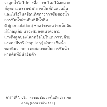
จะถูกน้ำไล่ไปทางที่อากาศไหลได้สะดวก
ที่สุดตามธรรมชาติอาจเป็นที่ดินส่วนอื่น
และ/หรือไหลย้อนทิศทางการซึมของน้ำ 
การซึมน้ำผ่านดินที่มีน้ำอิ่ม
ตัว(percolation) ช่องว่างระหว่างเม็ดดิน
มีน้ำอยู่เต็ม น้ำจะซึมลงแนวดิ่งตาม
แรงดึงดูดของโลกหรือไปในแนวราบด้วย
แรงคาปีรารี (capillary) ค่าการซึมน้ำ
ของดินจากการทดสอบจะเป็นการซึมน้ำ
ผ่านดินที่มีน้ำอิ่มตัว
ตารางที่ 1.
 ปริมาตรของช่องว่างในดินประเภท
ต่างๆ (เอกสารอ้างอิง 1.)