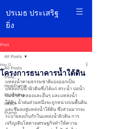
ป
รเมธ ประเสริฐ
ยิ่ง
Post
All Posts
May 12
All Posts
โครงการธนาคารน้ำใต้ดิน
HVAC
แหล่งน้ำตามธรรมชาติแบ่งออกเป็น 
HeatPump
แหล่งเก็บน้ำผิวดินซึ่งได้แก่ สระน้ำ บ่อน้ำ 
Plumbing
แม่น้ำลำคลองและอื่นๆ และแหล่งน้ำ
ใต้ดิน น้ำฝนส่วนหนึ่งจะถูกหน่วงบนพื้นดิน
MISC>
และซึมลงสู่แหล่งน้ำใต้ดิน ซึ่งส่วนมากจะ
Pump
ระบายลงเก็บกักในแหล่งน้ำผิวดิน การ
เจริญเติบโตทางเศรษฐกิจทำให้ความ