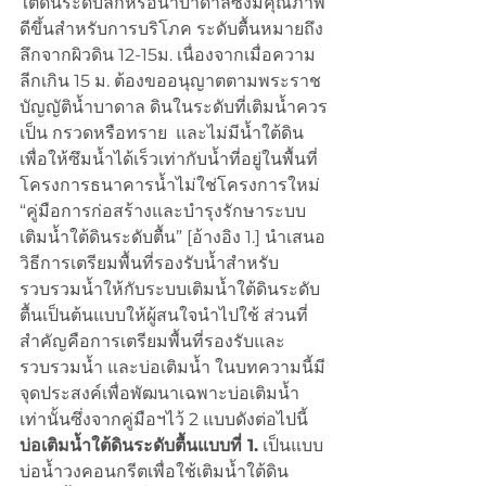
ใต้ดินระดับลึกหรือน้ำบาดาลซึ่งมีคุณภาพ
ดีขึ้นสำหรับการบริโภค ระดับตื้นหมายถึง
ลึกจากผิวดิน 12-15ม. เนื่องจากเมื่อความ
ลีกเกิน 15 ม. ต้องขออนุญาตตามพระราช
บัญญัติน้ำบาดาล ดินในระดับที่เติมน้ำควร
เป็น กรวดหรือทราย  และไม่มีน้ำใต้ดิน
เพื่อให้ซึมน้ำได้เร็วเท่ากับน้ำที่อยู่ในพื้นที่
โครงการธนาคารน้ำไม่ใช่โครงการใหม่ 
“คู่มือการก่อสร้างและบำรุงรักษาระบบ
เติมน้ำใต้ดินระดับตื้น” [อ้างอิง 1.] นำเสนอ
วิธีการเตรียมพื้นที่รองรับน้ำสำหรับ
รวบรวมน้ำให้กับระบบเติมน้ำใต้ดินระดับ
ตื้นเป็นต้นแบบให้ผู้สนใจนำไปใช้ ส่วนที่
สำคัญคือการเตรียมพื้นที่รองรับและ
รวบรวมน้ำ และบ่อเติมน้ำ ในบทความนี้มี
จุดประสงค์เพื่อพัฒนาเฉพาะบ่อเติมน้ำ
เท่านั้นซึ่งจากคู่มือฯไว้ 2 แบบดังต่อไปนี้
บ่อเติมน้ำใต้ดินระดับตื้นแบบที่ 1.
 เป็นแบบ
บ่อน้ำวงคอนกรีตเพื่อใช้เติมน้ำใต้ดิน