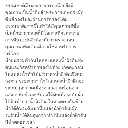
ธรรมชาติมีระยะการกรองน้อยจึงมี
คุณภาพเป็นน้ำดิบสำหรับการเกษตร เมื่อ
ซึมลึกลงไปจะผ่านการกรองโดย
ธรรมชาติมากขึ้นทำให้มีคุณภาพดีขึ้น
เป็นน้ำบาดาลแต่ก็มีโอกาสที่จะละลาย
สารพิษปะปนจึงต้องมีการตรวจสอบ
คุณภาพเพิ่มเติมเมื่อจะใช้สำหรับการ
บริโภค
น้ำฝนรวมตัวกันไหลลงแหล่งน้ำผิวดินชะ
ดินและวัสดุชีวภาพลงไปด้วย เกิดตะกอน
ในแหล่งน้ำทำให้ปริมาตรน้ำผิวดินจึงลด
ลงตามระยะเวลา น้ำในแหล่งน้ำผิวดินจะ
ระเหยสู่อากาศเนื่องจากความร้อนจาก
แสงอาทิตย์ และซึมลงใต้ดินเมื่อระดับน้ำ
ใต้ดินต่ำกว่าน้ำผิวดิน ในทางตรงกันข้าม
น้ำใต้ดินจะซึมมาที่แหล่งน้ำผิวดินเมื่อ
ระดับน้ำใต้ดินสูงกว่า ทำให้แหล่งน้ำผิวดิน
มีน้ำตลอดเวลา