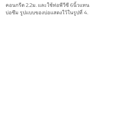
คอนกรีต 2.2ม. และใช้ท่อพีวีซี 6นิ้วแทน
บ่อซึม รูปแบบของบ่อแสดงใว้ในรูปที่ 4.
รูปที่ 4.
 นำเสนอบ่อเติมน้ำใต้ดินระดับตื้นแบบ
ใหม่
ข้อสังเกตุ