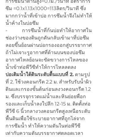
การซึมน้ำด้านสูง=0.1ม./วินาที อัตราการ
ซึม =0.1x1.13x1000=113ลิตร/วินาที ซึ่ง
มากกว่าน้ำที่เข้าบ่อ การซึมน้ำจึงไม่ทำให้
น้ำค้างในบ่อซึม
-            การซึมน้ำที่ก้นบ่อทำให้อากาศใน
ช่องว่างของดินถูกดันกลับเข้ามาที่บ่อซึม
ลอยขึ้นย้อนผ่านบ่อกรองออกสู่บรรยากาศ
ถ้าไม่เจาะรูอากาศที่ด้านบนของบ่อซึม
อากาศไหลย้อนจะขัดขวางการไหลของ
น้ำเข้าท่อพีวีซีทำให้การไหลลดลง
บ่อเติมน้ำใต้ดินระดับตื้นแบบที่ 2.
 ตามรูป
ที่ 2. ใช้วงคอนกรีต 2.2 ม. สำหรับรับน้ำผิว
ดินและกรองขั้นต้นก่อนลงวงคอนกรีต 1.2 
ม. ซึ่งบรรจุกรวดแม่น้ำและหินย่อยพื่อก
รองและเก็บน้ำลงใปลึก 12-15 ม. ติดตั้งท่อ
พีวีซี 6 นิ้วกลางวงคอนกรีตสูงเหนือระดับ
พื้นดินเพื่อใช้ระบายอากาศที่ถูกไล่จาก
การซึมน้ำ ทำให้ความดันในท่อพีวีซี
เท่ากับความดันบรรยากาศตลอดเวลา 