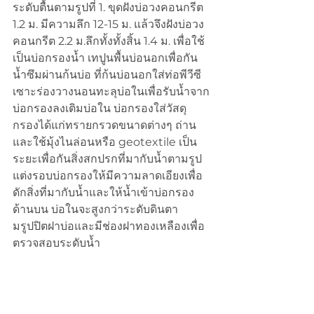
ระดับตื้นตามรูปที่ 1. ขุดฝังบ่อวงคอนกรีต 
1.2 ม. มีความลึก 12-15 ม. แล้วจึงฝังบ่อวง
คอนกรีต 2.2 ม.ลึกทั้งทั้งสิ้น 1.4 ม. เพื่อใช้
เป็นบ่อกรองน้ำ เทปูนพื้นบ่อนอกเพื่อกัน
น้ำซึมผ่านก้นบ่อ ที่ก้นบ่อนอกใส่ท่อพีวีซี
เซาะร่องวางนอนทะลุบ่อในเพื่อรับน้ำจาก
บ่อกรองลงเติมบ่อใน บ่อกรองใส่วัสดุ
กรองได้แก่ทรายกรวดขนาดต่างๆ ถ่าน
และใช้มุ้งไนล่อนหรือ geotextile เป็น
ระยะเพื่อกันสิ่งสกปรกที่มากับน้ำตามรูป 
แต่งรอบบ่อกรองให้มีความลาดเอียงเพื่อ
ดักสิ่งที่มากับน้ำและให้น้ำเข้าบ่อกรอง
ด้านบน บ่อในจะสูงกว่าระดับดินตา
มรูปปิตฝาบ่อและมีช่องฝาทองเหลืองเพื่อ
ตรวจสอบระดับน้ำ