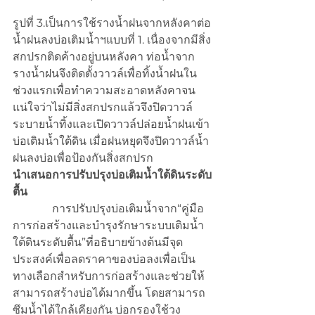
รูปที่ 3.เป็นการใช้รางน้ำฝนจากหลังคาต่อ
น้ำฝนลงบ่อเติมน้ำฯแบบที่ 1. เนื่องจากมีสิ่ง
สกปรกติดค้างอยู่บนหลังคา ท่อน้ำจาก
รางน้ำฝนจึงติดตั้งวาวล์เพื่อทิ้งน้ำฝนใน
ช่วงแรกเพื่อทำความสะอาดหลังคาจน
แน่ใจว่าไม่มีสิ่งสกปรกแล้วจึงปิดวาวล์
ระบายน้ำทิ้งและเปิดวาวล์ปล่อยน้ำฝนเข้า
บ่อเติมน้ำใต้ดิน เมื่อฝนหยุดจึงปิดวาวล์น้ำ
ฝนลงบ่อเพื่อป้องกันสิ่งสกปรก
นำเสนอการปรับปรุงบ่อเติมน้ำใต้ดินระดับ
ตื้น
              การปรับปรุงบ่อเติมน้ำจาก“คู่มือ
การก่อสร้างและบำรุงรักษาระบบเติมน้ำ
ใต้ดินระดับตื้น”ที่อธิบายข้างต้นมีจุด
ประสงค์เพื่อลดราคาของบ่อลงเพื่อเป็น
ทางเลือกสำหรับการก่อสร้างและช่วยให้
สามารถสร้างบ่อได้มากขึ้น โดยสามารถ
ซึมน้ำได้ใกล้เคียงกัน บ่อกรองใช้วง