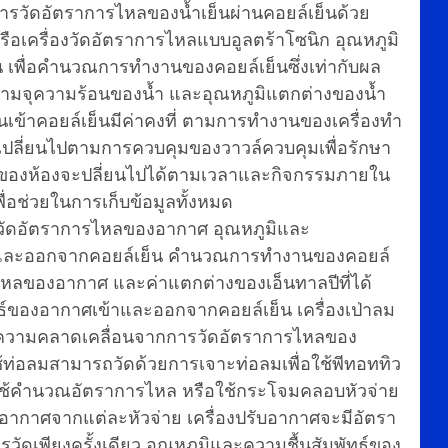
แก่การวัดอัตราการไหลของน้ำเย็นผ่านคอยล์เย็นด้วย
ือเครื่องวัดอัตราการไหลแบบอูลตร้าโซนิก อุณหภูมิ
น เพื่อคำนวณการทำงานของคอยล์เย็นซึ่งเท่ากับผล
ามจุความร้อนของน้ำ และอุณหภูมิแตกต่างของน้ำ
ย็นเข้าคอยล์เย็นมีค่าคงที่ ตามการทำงานของเครื่องทำ
นเปลี่ยนไปตามการควบคุมของวาวล์ควบคุมเพื่อรักษา
นของห้องจะปลี่ยนไปได้ตามเวลาและกิจกรรมภายใน
ื่อช่วยในการเก็บข้อมูลทั้งหมด
ก่ วัดอัตราการไหลของอากาศ อุณหภูมิและ
้าและออกจากคอยล์เย็น คำนวณการทำงานของคอยล์
หลของอากาศ และค่าแตกต่างของเอ็นทาลปีที่ได้
ธ์ของอากาศเข้าและออกจากคอยล์เย็น เครื่องเป่าลม
งมีความคลาดเคลื่อนจากการวัดอัตราการไหลของ
ใช้ท่อลมสามารถวัดด้วยการเจาะท่อลมเพื่อใช้พีทอททิว
่อใช้คำนวณอัตราการไหล หรือใช้กระโจมคลอบหัวจ่าย
งอากาศจากแต่ละหัวจ่าย เครื่องปรับอากาศจะมีอัตรา
ัดเพียงครั้งเดียว อุณหภูมิและความชื้นสัมพัทธ์ของ