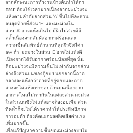
จากลักษณะการทำงานข้างต้นทำให้กา
รอบฯต้องใช้เวลามากเนื่องจากมะม่วงจะ
แห้งตามลำดับจากส่วน ‘A’ ขึ้นไปทีละส่วน
จนสุดท้ายที่ส่วน ‘E’ และมะม่วงใน
ส่วน ‘A’ อาจแห้งเกินไป มีผิวไม่สวยมีสี
คล้ำเนื่องจากสัมผัสอากาศร้อนและ
ความชื้นสัมพัทธ์ต่ำนานที่สุดผิวจึงมีค่า 
aw ต่ำ  มะม่วงในส่วน ‘E’อาจไม่แห้งดี
เนื่องจากได้รับอากาศร้อนน้อยที่สุด นั่น
คือมะม่วงจะมีความชื้นไม่เท่ากันจากส่วน
ล่างถึงส่วนบนของตู้อบฯ นอกจากนี้ถาด
กลางจะแห้งกว่าถาดที่อยู่ขอบและถาด
ล่างจะไม่แห้งเท่าขอบด้านบนเนื่องจาก
อากาศไหลไม่เท่ากันในแต่ละส่วน มะม่วง
ในส่วนบนซึ่งไม่แห้งอาจต้องอบเพิ่ม ส่วน
ที่คล้ำก็จะไม่ได้ราคาทำให้ประสิทธิภาพ
การอบต่ำ ต้องคัดแยกผลผลิตเสียค่าแรง
เพิ่มมากขึ้น
เพื่อแก้ปัญหาความชื้นของมะม่วงอบฯไม่