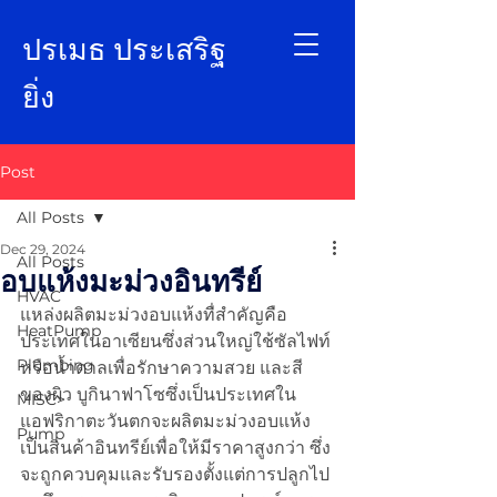
ป
รเมธ ประเสริฐ
ยิ่ง
Post
All Posts
Dec 29, 2024
All Posts
อบแห้งมะม่วงอินทรีย์
HVAC
แหล่งผลิตมะม่วงอบแห้งทื่สำคัญคือ
HeatPump
ประเทศในอาเซียนซึ่งส่วนใหญ่ใช้ซัลไฟท์
Plumbing
หรือน้ำตาลเพื่อรักษาความสวย และสี 
ของผิว บูกินาฟาโซซึ่งเป็นประเทศใน
MISC>
แอฟริกาตะวันตกจะผลิตมะม่วงอบแห้ง
Pump
เป็นสินค้าอินทรีย์เพื่อให้มีราคาสูงกว่า ซึ่ง
จะถูกควบคุมและรับรองตั้งแต่การปลูกไป