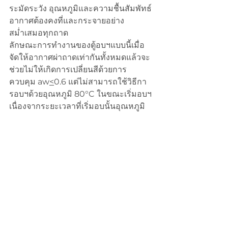
ระมัดระวัง อุณหภูมิและความชื้นสัมพัทธ์
อากาศต้องคงที่และกระจายอย่าง
สม่ำเสมอทุกถาด
ลักษณะการทำงานของตู้อบฯแบบนี้เมื่อ
จัดให้อากาศผ่าถาดเท่ากันทั้งหมดแล้วจะ
ช่วยไม่ให้เกิดการเปลี่ยนสีด้วยการ
ควบคุม aw
<
0.6 แต่ไม่สามารถใช้วิธีกา
รอบฯด้วยอุณหภูมิ 80°C ในขณะเริ่มอบฯ
เนื่องจากระยะเวลาที่เริ่มอบนั้นอุณหภูมิ
อากาศจะสูงเฉพาะส่วน ‘A’ เท่านั้น อากาศ
ที่เข้าส่วนอื่นๆจะมีอุณหภูมิลดลงตาม
ลำดับ เมื่อต้องการใช้วิธีเริ่มต้นอบที่
อุณหภูมิ 80°C ต้องใช้ตู้อบฯที่มีลักษณะ
การทำงานตามรูปที่ 7. อากาศร้อนจะเข้า
ตู้อบฯจากด้านซ้ายและกระจายไปที่ส่วน
ต่างๆของตู้อบฯเท่ากัน อากาศจะผ่านช่อง
อากาศผ่านถาดเท่ากันทุกถาดมาออกผ่าน
ช่องอากาศมารวมกันที่ด้านขวาเพื่อออก