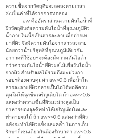
ความชื้นจากวัตถุดิบจะลดลงตามเวลา 
Xcเป็นค่าที่ได้จากการทดลอง
              aw คืออัตราส่วนความดันไอน้ำที่
ผิววัตถุดิบต่อความดันไอน้ำที่อุณหภูมิผิว 
น้ำภายในเนื้อเป็นสารละลายเมื่อถ่ายเท
มาที่ผิว จึงมีความดันไอจากสารละลาย
น้อยกว่าน้ำบริสุทธิที่อุณหภูมิเดียวกัน 
อากาศที่ใช้อบฯจะต้องมีความดันไอต่ำ
กว่าความดันไอน้ำที่ผิวผลไม้เพื่อรับไอน้ำ
จากผิว สำหรับผลไม้รวมถึงมะม่วงกา
รอบฯต้องควบคุมค่า aw
<
0.6 เพื่อน้ำใน
สารละลายที่ผิวกลายเป็นไอได้พอดีควบ
คุมใม่ให้จุลชีพเจริญเติบโต ถ้า aw>>0.6 
แสดงว่าความชื้นที่ผิวมะม่วงสูงเป็น
อาหารของจุลชีพทำให้เจริญเติบโตและ
ทำลายผลไม้ ถ้า aw<<0.6 แสดงว่าที่ผิว
แห้งจะทำให้ผิวแข็งและคล้ำ ในการเก็บ
รักษาก็เช่นเดียวกันต้องรักษาค่า aw
<
0.6 