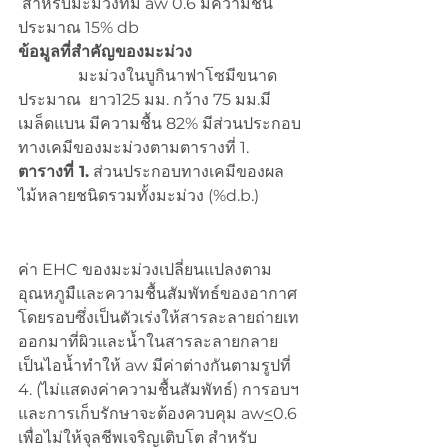
 สำหรับมะม่วงที่มี aw 0.6 มีความชื้น
ประมาณ 15% db  
ข้อมูลที่สำคัญของมะม่วง
มะม่วงในบูกินาฟาโซมีขนาด
ประมาณ  ยาว125 มม. กว้าง 75 มม.มี
เมล็ดแบน มีความชื้น 82% มีส่วนประกอบ
ทางเคมีของมะม่วงตามตารางที่ 1.
ตารางที่ 1.
 ส่วนประกอบทางเคมีของผล
ไม้หลายชนิดรวมทั้งมะม่วง (%d.b.)
ค่า EHC ของมะม่วงเปลี่ยนแปลงตาม
อุณหภูมืและความชื้นสัมพัทธ์ของอากาศ
โดยรอบซึ่งเป็นตัวเร่งให้สารละลายถ่ายเท
ออกมาที่ผิวและน้ำในสารละลายกลาย
เป็นไอน้ำทำให้ aw มีค่าต่างกันตามรูปที่ 
4. (ไม่แสดงค่าความชื้นสัมพัทธ์) การอบฯ
และการเก็บรักษาจะต้องควบคุม aw
<
0.6 
เพื่อไม่ให้จุลชีพเจริญเติบโต สำหรับ