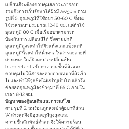
เปลี่ยนสีจะต้องควบคุมสภาวะการอบฯ
รวมถึงการเก็บรักษาให้ผิวมี aw
<
0.6 ตาม
รูปที่ 5. อุณหภูมิที่ใช้อบฯ 50-60 C ซึ่งจะ
ใช้เวลาอบฯประมาณ 12-18 ชม. แต่ถ้าใช้
อุณหภูมิ 80 C เมื่อเริ่มอบฯสามารถ
ป้องกันการเปลี่ยนสีได้ ซึ่งตามปกติ
อุณหภูมิสูงจะทำให้ผิวแห้งและแข็งแต่ที่
อุณหภูมินี้จะทำให้น้ำตาลในสารละลายที่
ถ่ายเทมาใกล้ผิวมะม่วงเปลี่ยนเป็น 
humectants รักษาความชื้นที่ผิวและ
ควบคุมไม่ให้สารละลายถ่ายเทมาที่ผิวเร็ว
ไปและทำให้จุลชีพไม่เจริญเติบโต แล้วจึง
ค่อยลดอุณหภูมิลงช้าๆมาที่ 65 C ภายใน
เวลา 8-12 ชม.
ปัญหาของตู้อบเดิมและการแก้ไข
ตามรูปที่ 3. ลมร้อนถูกส่งเข้าตู้อบฯที่ส่วน 
‘A’ ล่างสุดจึงมีอุณหภูมิสูงสุดและ
ความชื้นสัมพัทธ์ต่ำสุด จึงให้ความร้อน
และพาความชื้นออกจากมะม่วงได้ดีที่สุด 