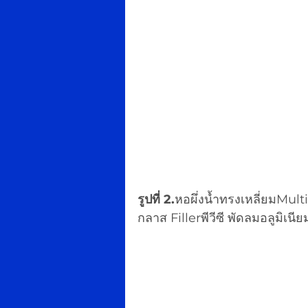
รูปที่ 2.
หอผึ่งน้ำทรงเหลี่ยมMul
กลาส Fillerพีวีซี พัดลมอลูมิเนีย