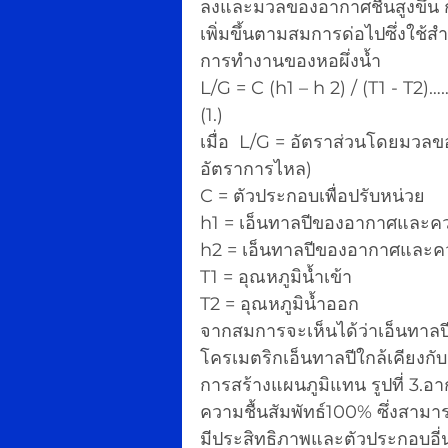
ลงและมวลของอากาศชื้นสูงขึ้น
เพิ่มขึ้นตามสมการด่อไปซึ่งใช
การทำงานของหอผึ่งน้ำ
L/G = C (h1 – h 2) / (T1 
(1.)
เมื่อ  L/G = อัตราส่วนโดยมวลของ
อัตราการไหล)
C = ตัวประกอบเพื่อปรับหน่วย
h1 = เอ็นทาลปีของอากาศและควา
h2 = เอ็นทาลปีของอากาศและควา
T1 = อุณหภูมิน้ำเข้า
T2 = อุณหภูมิน้ำออก
จากสมการจะเห็นได้ว่าเอ็นทาลป
โครเมตริกเอ็นทาลปีใกล้เคียงกั
การสร้างแผนภูมิแทน รูปที่ 3.อาก
ความชื้นสัมพัทธ์100% ซึ่งสาม
มีประสิทธิภาพและตัวประกอบอี่น