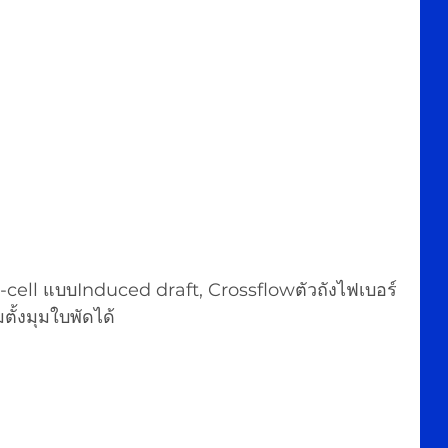
ti-cell แบบInduced draft, Crossflowตัวถังไฟเบอร์
มตั้งมุมใบพัดได้